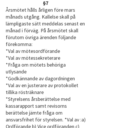
§7
Årsmötet hålls årligen före mars
månads utgång. Kallelse skall på
lämpligaste sätt meddelas senast en
månad i förväg. På årsmötet skall
förutom övriga ärenden följande
förekomma:
*Val av mötesordförande
*Val av mötessekreterare
*Fråga om mötets behöriga
utlysande
*Godkännande av dagordningen
*Val av en justerare av protokollet
tillika rösträknare
*Styrelsens årsberättelse med
kassarapport samt revisorns
berättelse jämte fråga om
ansvarsfrihet för styrelsen. *Val av :a)
Ordförande b) Vice ordföranden c)