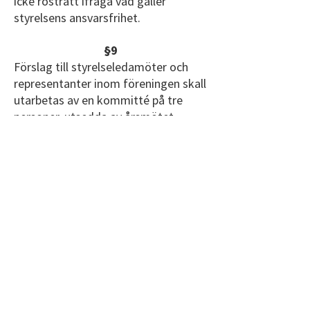
icke rösträtt ifråga vad gäller
styrelsens ansvarsfrihet.
§9
Förslag till styrelseledamöter och
representanter inom föreningen skall
utarbetas av en kommitté på tre
personer, utsedda av årsmötet.
Kandidat till valbar funktion skall
skriftligen eller muntligen bekräfta
att hen accepterar uppdraget.
§10
Ändringar i dessa stadgar skall för
att vara giltiga godkännas av
årsmötet med minst 2/3 majoritet.
§11
I händelse av konstaterad fred på