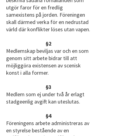
beskriva sådana förhållanden som
utgör faror för en fredlig
samexistens på jorden. Föreningen
skall därmed verka för en nedrustad
värld där konflikter löses utan vapen.
§2
Medlemskap beviljas var och en som
genom sitt arbete bidrar till att
möjliggöra existensen av scenisk
konst i alla former.
§3
Medlem som ej under två år erlagt
stadgeenlig avgift kan uteslutas.
§4
Föreningens arbete administreras av
en styrelse bestående av en