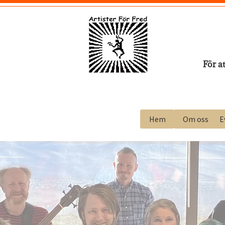
För a
Hem
Om oss
E