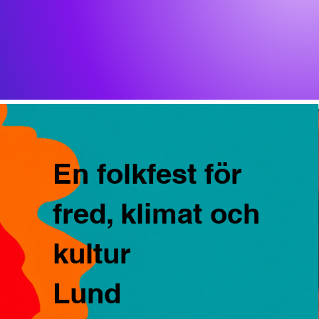
En folkfest för
fred, klimat och
kultur
Lund