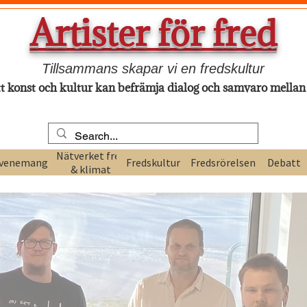
Artister för fred
Tillsammans skapar vi en fredskultur
tt konst och kultur kan befrämja dialog och samvaro mellan
Nätverket fred
venemang
Fredskultur
Fredsrörelsen
Debatt
& klimat