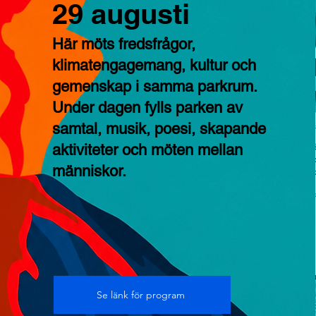
29 augusti
Här möts fredsfrågor,
klimatengagemang, kultur och
gemenskap i samma parkrum.
Under dagen fylls parken av
samtal, musik, poesi, skapande
aktiviteter och möten mellan
människor.
Se länk för program