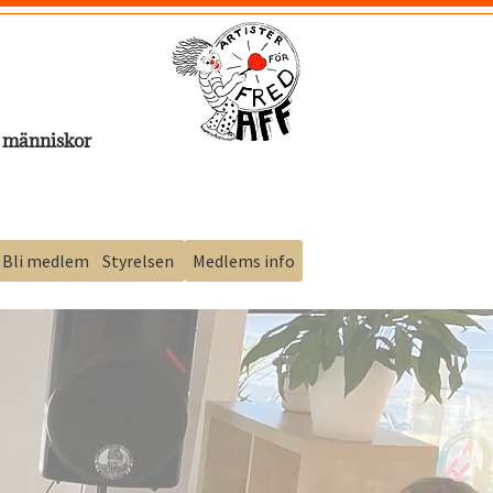
människor
Bli medlem
Styrelsen
Medlems info