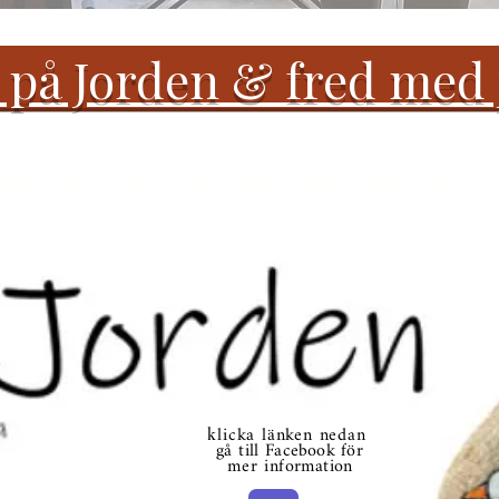
 på Jorden & fred med
licka länken nedan
k
gå till
Facebook f
ör
mer
information